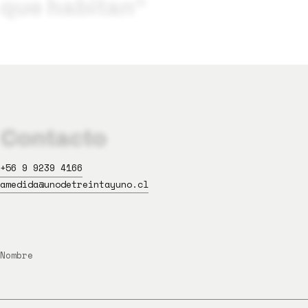
que
habitan”
Contacto
+56 9 9239 4166
amedida@unodetreintayuno.cl
Nombre