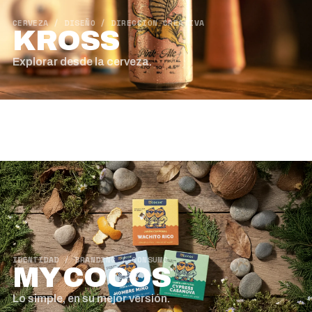
CERVEZA / DISEÑO / DIRECCIÓN CREATIVA
KROSS
Explorar desde la cerveza.
03
IDENTIDAD / BRANDING / CONSUMO
MY COCOS
Lo simple, en su mejor versión.